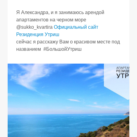
Я Александра, и я занимаюсь арендой
апартаментов на черном море
@sukko_kvartira
Официальный сайт
Резиденция Утриш
сейчас я расскажу Вам о красивом месте под
названием #БольшойУтриш
О
Т