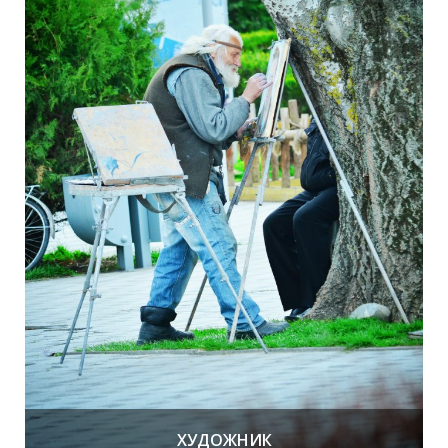
В
Н
Ы
Т
ХУДОЖНИК