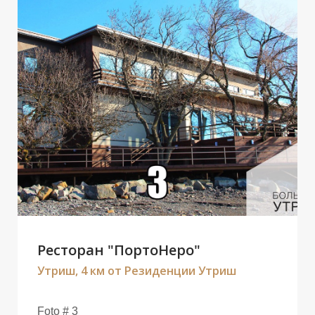
З
М
Ресторан "ПортоНеро"
Утриш, 4 км от Резиденции Утриш
Foto # 3