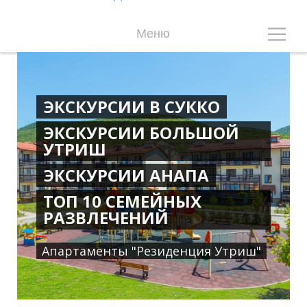
Ж
А
Меню
ЭКСКУРСИИ В СУККО
ЭКСКУРСИИ БОЛЬШОЙ
УТРИШ
ЭКСКУРСИИ АНАПА
ТОП 10 СЕМЕЙНЫХ
Н
В
РАЗВЛЕЧЕНИЙ
Апартаменты "Резиденция Утриш"