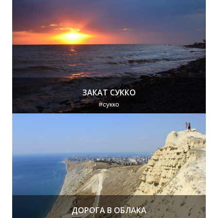
К
А
ЗАКАТ СУККО
#сукко
Т
Л
ДОРОГА В ОБЛАКА