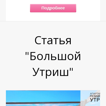
Т
П
Подробнее
Статья
"Большой
Утриш"
Ь