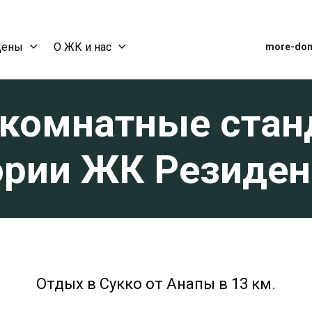
Цены
О ЖК и нас
more-dom
комнатные ста
ории ЖК Резиде
Отдых в Сукко от Анапы в 13 км.