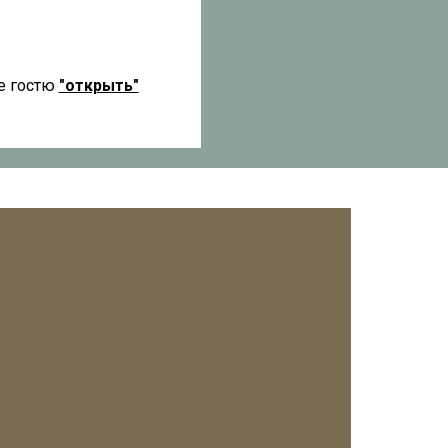
е гостю
"открыть"