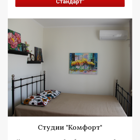
А
Стандарт"
А
А
Студии "Комфорт"