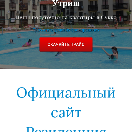
З
М
М
Утриш
Цены посуточно на квартиры в Сукко
Прочитать условия бронирования
СКАЧАЙТЕ ПРАЙС
Официальный
сайт
Резиденция