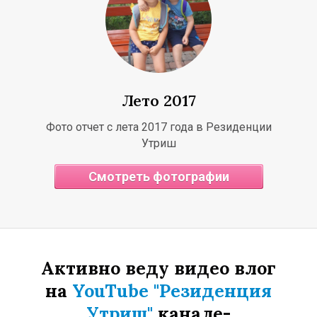
А
Т
О
Лето 2017
Фото отчет с лета 2017 года в Резиденции
Утриш
Смотреть фотографии
Активно веду видео влог
на
YouTube "Резиденция
Утриш"
канале-