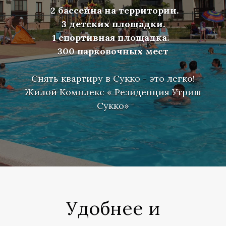
2 бассейна на территории.
3 детских площадки.
1 спортивная площадка.
300 парковочных мест
Снять квартиру в Сукко - это легко!
Жилой Комплекс « Резиденция Утриш
Сукко»
Н
В
В
Удобнее и