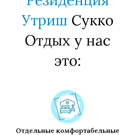
Ы
Е
Е
Утриш
Сукко
Отдых у нас
это:
Отдельные комфортабельные