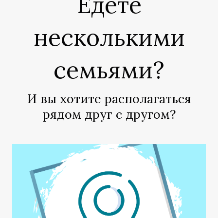
Едете
несколькими
семьями?
И вы хотите располагаться
Т
М
В
рядом друг с другом?